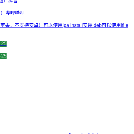
越狱版）抖音
越狱版）哔哩哔哩
苹果，不支持安卓）可以使用ipa install安装 deb可以使用ifile
-25
-25