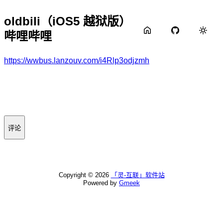
oldbili（iOS5 越狱版）
哔哩哔哩
https://wwbus.lanzouv.com/i4Rlp3odjzmh
评论
Copyright ©
2026
「灵-互联」软件站
Powered by
Gmeek