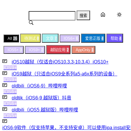
搜索
All
26
待测试
8
文章
7
IOS6+
6
爱思正版
4
帮助
4
IOS5+
3
IOS9+
2
越狱应用
2
AppOnly
1
iOS10越狱（仅适合iOS10.3.3-10.3.4）iOS10+
IOS9+
iOS9越狱（只适合iOS9全系列a5-a6x系列的设备）
IOS9+
oldbili（iOS6-9）哔哩哔哩
IOS6+
oldtik（iOS6-9 越狱版）抖音
IOS6+
oldbili（iOS5 越狱版）哔哩哔哩
IOS5+
iOS6-9软件（仅支持苹果，不支持安卓）可以使用ipa install安装 