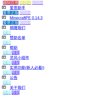
越狱应用
待测试
IOS6+
爱思助手
爱思正版
IOS6+
MinecraftPE 0.14.3
爱思正版
IOS6+
捐赠我们
文章
赞助名单
文章
帮助
文章
帮助
灵风小组件
文章
帮助
实用功能(新人必看!)
文章
帮助
公告
文章
关于我们
文章
帮助