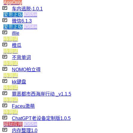
AppOnly
车内逃脱-1.0.1
爱思正版
IOS5+
微信6.1.3
爱思正版
IOS6+
ifile
待测试
橙瓜
待测试
不背单词
待测试
NOMO拍立得
待测试
kk键盘
待测试
罪恶都市西海岸行动 _v1.1.5
待测试
Faceu激萌
待测试
ChatGPT老设备定制版1.0.5
越狱应用
IOS5+
内存整理1.0